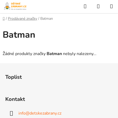
Přejít
Hledat
NÁKUP
na
KOŠÍK
obsah
Domů
/
Prodávané značky
/
Batman
Batman
Žádné produkty značky
Batman
nebyly nalezeny...
Z
á
Toplist
p
a
t
Kontakt
í
info
@
detskezabrany.cz