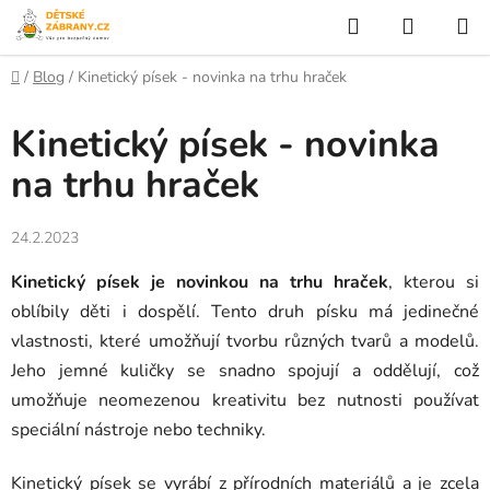
Přejít
Hledat
NÁKUP
na
KOŠÍK
obsah
Domů
/
Blog
/
Kinetický písek - novinka na trhu hraček
Kinetický písek - novinka
na trhu hraček
24.2.2023
Kinetický písek je novinkou na trhu hraček
, kterou si
oblíbily děti i dospělí. Tento druh písku má jedinečné
vlastnosti, které umožňují tvorbu různých tvarů a modelů.
Jeho jemné kuličky se snadno spojují a oddělují, což
umožňuje neomezenou kreativitu bez nutnosti používat
speciální nástroje nebo techniky.
Kinetický písek se vyrábí z přírodních materiálů a je zcela