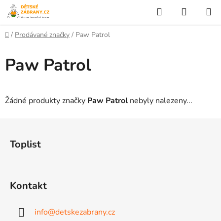
Přejít
Hledat
NÁKUP
na
KOŠÍK
obsah
Domů
/
Prodávané značky
/
Paw Patrol
Paw Patrol
Žádné produkty značky
Paw Patrol
nebyly nalezeny...
Z
á
Toplist
p
a
t
Kontakt
í
info
@
detskezabrany.cz