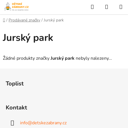
Přejít
Hledat
NÁKUP
na
KOŠÍK
obsah
Domů
/
Prodávané značky
/
Jurský park
Jurský park
Žádné produkty značky
Jurský park
nebyly nalezeny...
Z
á
Toplist
p
a
t
Kontakt
í
info
@
detskezabrany.cz