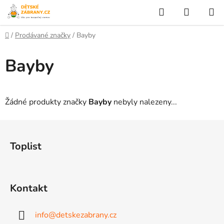
Přejít
Hledat
NÁKUP
na
KOŠÍK
obsah
Domů
/
Prodávané značky
/
Bayby
Bayby
Žádné produkty značky
Bayby
nebyly nalezeny...
Z
á
Toplist
p
a
t
Kontakt
í
info
@
detskezabrany.cz