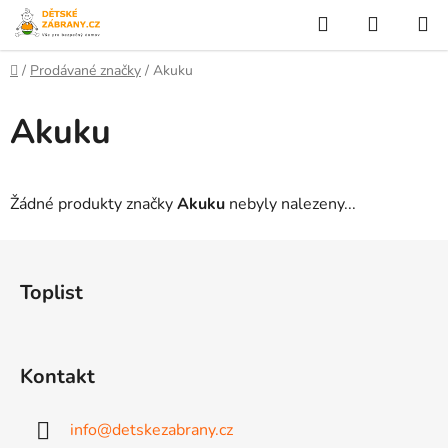
Přejít
Hledat
NÁKUP
na
KOŠÍK
obsah
Domů
/
Prodávané značky
/
Akuku
Akuku
Žádné produkty značky
Akuku
nebyly nalezeny...
Z
á
Toplist
p
a
t
Kontakt
í
info
@
detskezabrany.cz